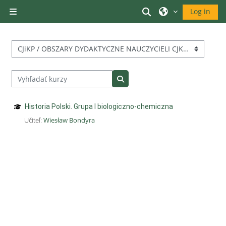
Preskočiť na hlavný obsah
Prepnúť vyhľadáv
Log in
Bočný panel
Kategórie kurzov
Vyhľadať kurzy
Vyhľadať kurzy
Historia Polski. Grupa I biologiczno-chemiczna
Učiteľ:
Wiesław Bondyra