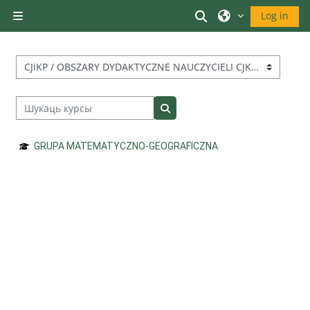
Прапусьціць да асноўнага кантэнту
Пераключыць ув
Log in
Бакавая панэль
Катэгорыі курсаў
Шукаць курсы
Шукаць курсы
GRUPA MATEMATYCZNO-GEOGRAFICZNA