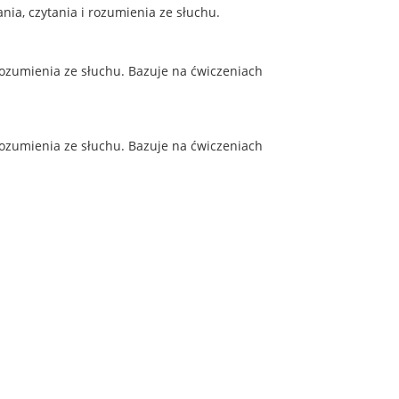
ia, czytania i rozumienia ze słuchu.
ozumienia ze słuchu. Bazuje na ćwiczeniach
ozumienia ze słuchu. Bazuje na ćwiczeniach