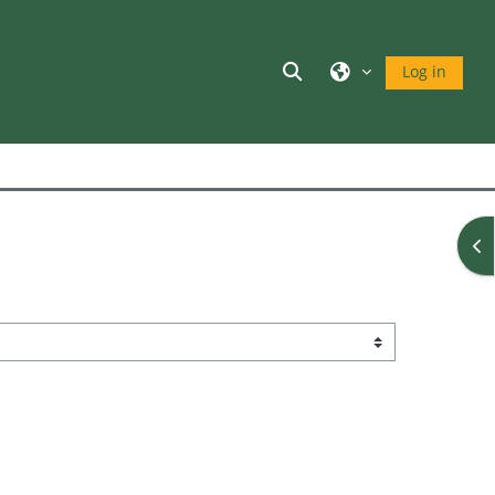
Lülitab otsingu sisend
Log in
Ava