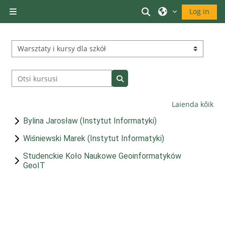
Jäta vahele peasisuni
Lülitab otsingu sis
Log in
Küljepaneel
Kursuste kategooriad
Otsi kursusi
Otsi kursusi
Laienda kõik
Bylina Jarosław (Instytut Informatyki)
Wiśniewski Marek (Instytut Informatyki)
Studenckie Koło Naukowe Geoinformatyków
GeoIT