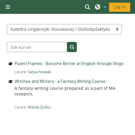
Gå direkt till huvudinnehåll
Växla sökinmatni
Log in
Sidopanel
Kurskategorier
Sök kurser
Sök kurser
Fluent Frames - Become Better at English through Vlogs
Lärare:
Satya Nowak
Witches and Writers - a Fantasy Writing Course
A fantasy writing course prepared as a part of MA
research.
Lärare:
Maciej Żyśko