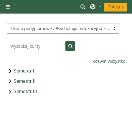
Przejdź do głównej zawartości
Przełącznik wyszuk
Zaloguj
Panel boczny
Kategorie kursów
Wyszukaj kursy
Wyszukaj kursy
Rozwiń wszystko
Semestr I
Semestr II
Semestr III