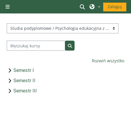
Przejdź do głównej zawartości
Przełącznik wyszuk
Zaloguj
Panel boczny
Kategorie kursów
Wyszukaj kursy
Wyszukaj kursy
Rozwiń wszystko
Semestr I
Semestr II
Semestr III