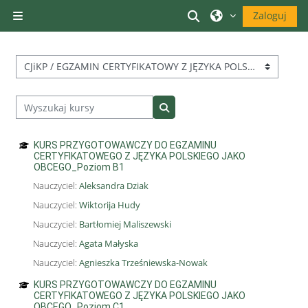
Przejdź do głównej zawartości
Przełącznik wyszuk
Zaloguj
Panel boczny
Kategorie kursów
Wyszukaj kursy
Wyszukaj kursy
KURS PRZYGOTOWAWCZY DO EGZAMINU
CERTYFIKATOWEGO Z JĘZYKA POLSKIEGO JAKO
OBCEGO_Poziom B1
Nauczyciel:
Aleksandra Dziak
Nauczyciel:
Wiktorija Hudy
Nauczyciel:
Bartłomiej Maliszewski
Nauczyciel:
Agata Małyska
Nauczyciel:
Agnieszka Trześniewska-Nowak
KURS PRZYGOTOWAWCZY DO EGZAMINU
CERTYFIKATOWEGO Z JĘZYKA POLSKIEGO JAKO
OBCEGO_Poziom C1