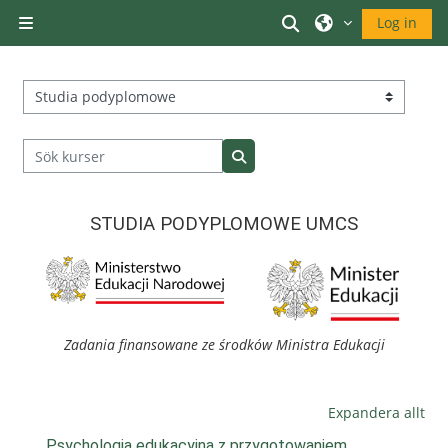
Gå direkt till huvudinnehåll
Växla sökinmatni
Log in
Sidopanel
Kurskategorier
Sök kurser
Sök kurser
STUDIA PODYPLOMOWE UMCS
Zadania finansowane ze środków Ministra Edukacji
Expandera allt
Psychologia edukacyjna z przygotowaniem