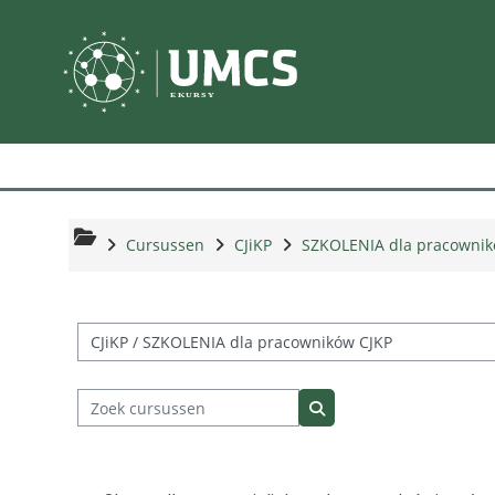
Ga naar hoofdinhoud
Cursussen
CJiKP
SZKOLENIA dla pracownik
Cursuscategorieën
Zoek cursussen
Zoek cursussen