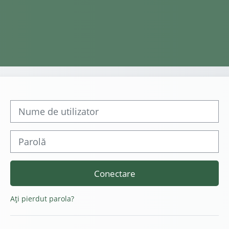
Treci peste crearea unui cont nou
Nume de utilizator
Parolă
Conectare
Ați pierdut parola?