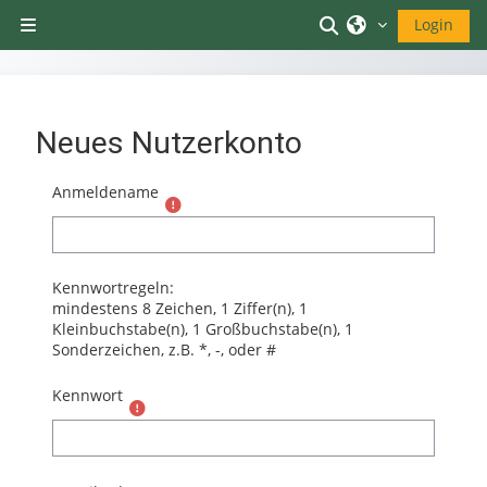
Zum Hauptinhalt
Sucheingabe um
Login
Website-Übersicht
Neues Nutzerkonto
Anmeldename
Kennwortregeln:
mindestens 8 Zeichen, 1 Ziffer(n), 1
Kleinbuchstabe(n), 1 Großbuchstabe(n), 1
Sonderzeichen, z.B. *, -, oder #
Kennwort