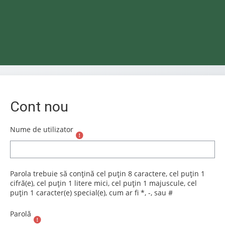
Cont nou
Nume de utilizator
Parola trebuie să conţină cel puţin 8 caractere, cel puţin 1
cifră(e), cel puţin 1 litere mici, cel puţin 1 majuscule, cel
puțin 1 caracter(e) special(e), cum ar fi *, -, sau #
Parolă