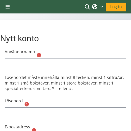
Gå direkt till huvudinnehåll
Växla sökinmatni
Log in
Sidopanel
Nytt konto
Användarnamn
Lösenordet måste innehålla minst 8 tecken, minst 1 siffra/or,
minst 1 små bokstäver, minst 1 stora bokstäver, minst 1
specialtecken, som t.ex. *, - eller #.
Lösenord
E-postadress