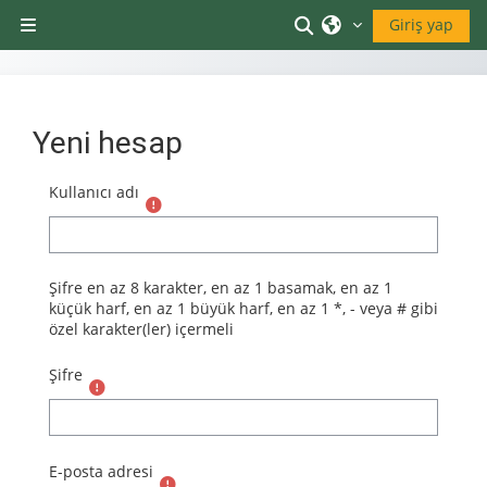
Ana içeriğe git
Arama girişini değiş
Giriş yap
Yan panel
Yeni hesap
Kullanıcı adı
Şifre en az 8 karakter, en az 1 basamak, en az 1
küçük harf, en az 1 büyük harf, en az 1 *, - veya # gibi
özel karakter(ler) içermeli
Şifre
E-posta adresi