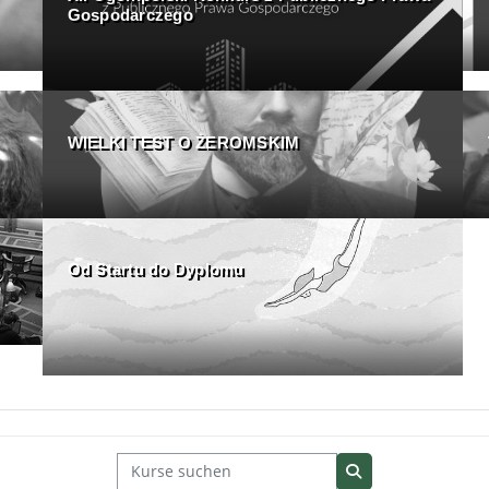
Gospodarczego
WIELKI TEST O ŻEROMSKIM
Od Startu do Dyplomu
Kurse suchen