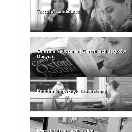
Tests for candidates
Centrum Nauczania i Certyfikacji Języków
Obcych
Katedra Lingwistyki Stosowanej
Warsztaty i kursy dla szkół