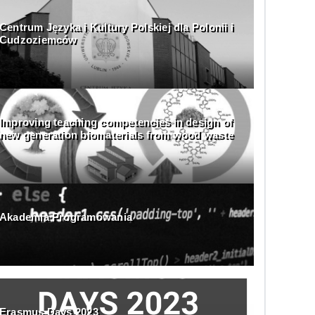
Centrum Języka i Kultury Polskiej dla Polonii i
Cudzoziemców
Improving teaching competencies in design of
new generation biomaterials from wood waste
Akademia Programowania
Erasmus Days 2023