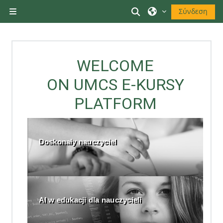
Μετάβαση στο κεντρικό περιεχόμενο
Εναλλαγή εισόδου 
Σύνδεση
Πλευρικός πίνακας
WELCOME
ON UMCS E-KURSY
PLATFORM
Doskonały nauczyciel
AI w edukacji dla nauczycieli