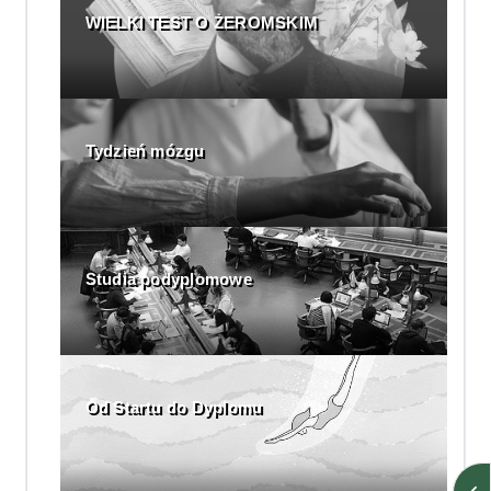
WIELKI TEST O ŻEROMSKIM
Tydzień mózgu
Studia podyplomowe
Od Startu do Dyplomu