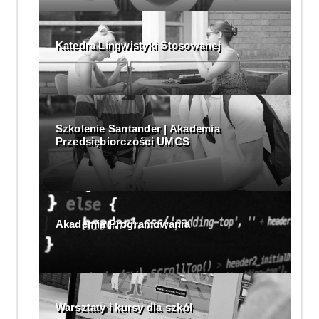
Katedra Lingwistyki Stosowanej
Szkolenie Santander | Akademia
Przedsiębiorczości UMCS
Akademia Programowania
Warsztaty i kursy dla szkół