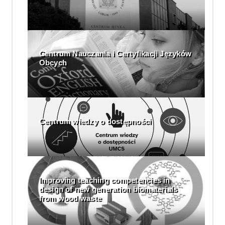
Centrum Nauczania i Certyfikacji Języków
Obcych
Centrum wiedzy o dostępności
Improving teaching competencies in
design of new generation biomaterials
from wood waste