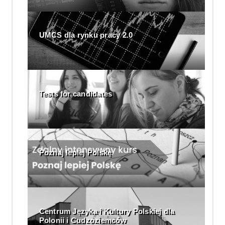
UMCS dla rynku pracy 2.0
Tests for candidates
Poznaj lepiej Polskę
Centrum Języka i Kultury Polskiej dla
Polonii i Cudzoziemców