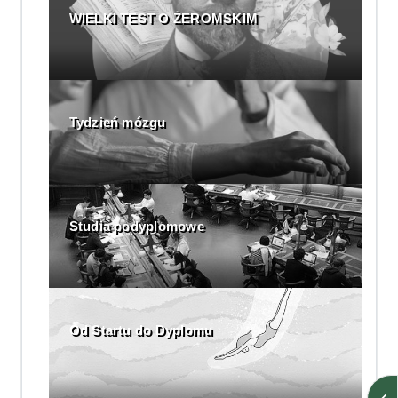
WIELKI TEST O ŻEROMSKIM
Tydzień mózgu
Studia podyplomowe
Od Startu do Dyplomu