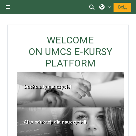
Перейти до головного вмісту
Переключити в
Вхід
Бокова панель
WELCOME
ON UMCS E-KURSY
PLATFORM
Doskonały nauczyciel
AI w edukacji dla nauczycieli