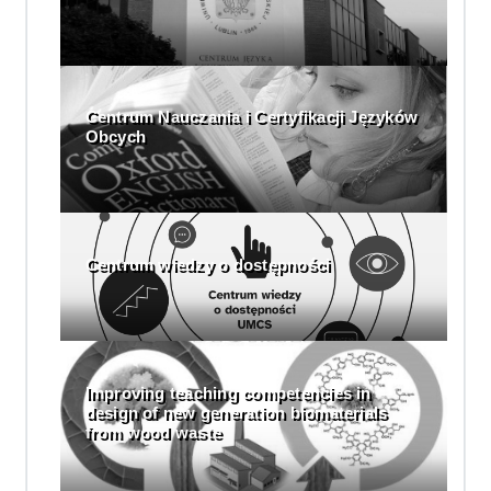
Centrum Nauczania i Certyfikacji Języków
Obcych
Centrum wiedzy o dostępności
Improving teaching competencies in
design of new generation biomaterials
from wood waste