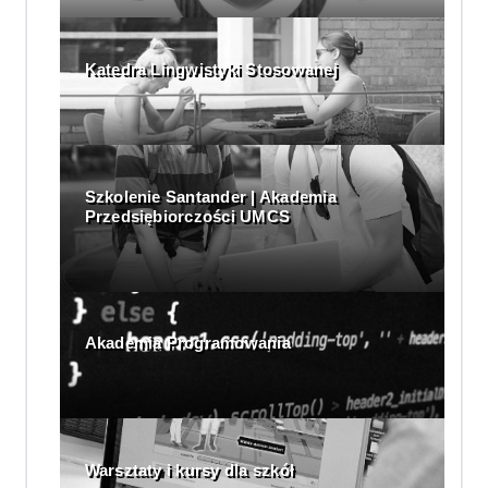
Katedra Lingwistyki Stosowanej
Szkolenie Santander | Akademia
Przedsiębiorczości UMCS
Akademia Programowania
Warsztaty i kursy dla szkół