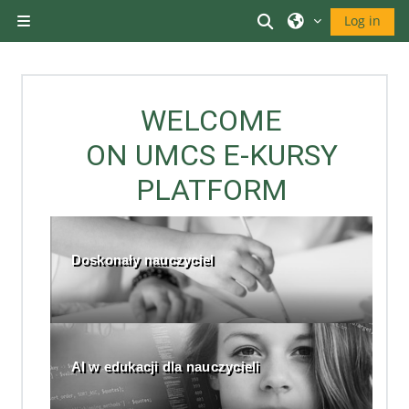
Оди до главна содржина
Toggle search inp
Log in
Страничен панел
WELCOME
ON UMCS E-KURSY
PLATFORM
Doskonały nauczyciel
AI w edukacji dla nauczycieli