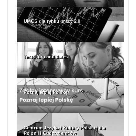
UMCS dla rynku pracy 2.0
Tests for candidates
Poznaj lepiej Polskę
Centrum Języka i Kultury Polskiej dla
Polonii i Cudzoziemców