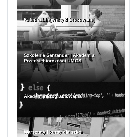
Katedra Lingwistyki Stosowanej
Szkolenie Santander | Akademia
Przedsiębiorczości UMCS
Akademia Programowania
Warsztaty i kursy dla szkół