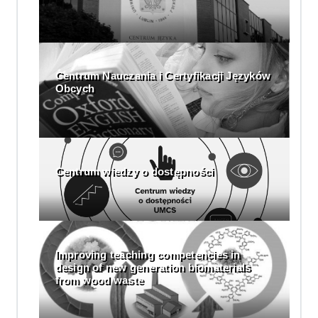
Centrum Nauczania i Certyfikacji Języków
Obcych
Centrum wiedzy o dostępności
Improving teaching competencies in
design of new generation biomaterials
from wood waste