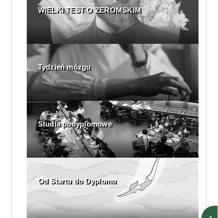
WIELKI TEST O ŻEROMSKIM
Tydzień mózgu
Studia podyplomowe
Od Startu do Dyplomu